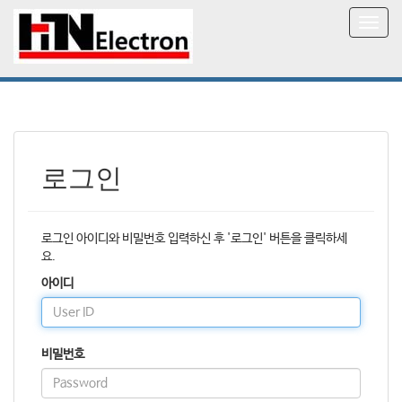
T
o
g
g
l
e
n
a
v
로그인
i
g
a
로그인 아이디와 비밀번호 입력하신 후 '로그인' 버튼을 클릭하세
t
요.
i
o
아이디
n
비밀번호