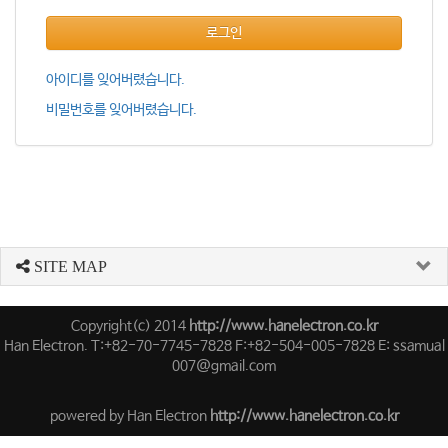
로그인
아이디를 잊어버렸습니다.
비밀번호를 잊어버렸습니다.
SITE MAP
ล็อต
ทดลองเล่นสล็อต
สล็อตเว็บตรง
สล็อต
ทดลองเล่นสล็อต
Copyright(c) 2014
http://www.hanelectron.co.kr
Han Electron. T:+82-70-7745-7828 F:+82-504-005-7828 E: ssamual
007@gmail.com
powered by Han Electron
http://www.hanelectron.co.kr